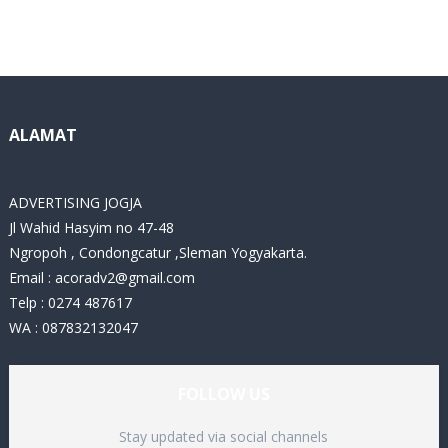
t
e
g
o
r
i
ALAMAT
e
s
ADVERTISING JOGJA
Jl Wahid Hasyim no 47-48
Ngropoh , Condongcatur ,Sleman Yogyakarta.
Email :
acoradv2@gmail.com
Telp : 0274 487617
WA : 087832132047
FOLLOW US
Stay updated via social channels