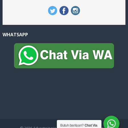
WHATSAPP
Butuh bantuan?
Chat Via
© 2026
Advertising Jogja
- Theme by
HappyThemes