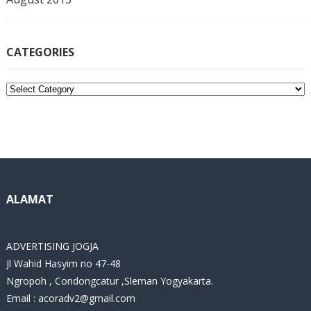
CATEGORIES
C
a
t
e
g
o
r
i
ALAMAT
e
s
ADVERTISING JOGJA
Jl Wahid Hasyim no 47-48
Ngropoh , Condongcatur ,Sleman Yogyakarta.
Email :
acoradv2@gmail.com