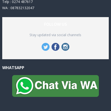
Telp : 0274 487617
WA : 087832132047
FOLLOW US
Stay updated via social channels
WHATSAPP