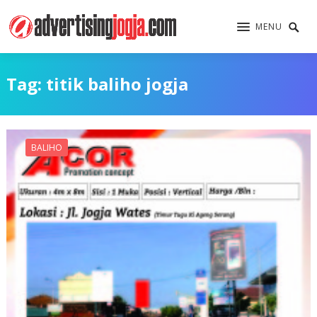
MENU
Tag:
titik baliho jogja
BALIHO