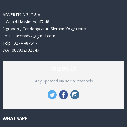
s
ADVERTISING JOGJA
Jl Wahid Hasyim no 47-48
Ngropoh , Condongcatur ,Sleman Yogyakarta.
Email :
acoradv2@gmail.com
Telp : 0274 487617
WA : 087832132047
FOLLOW US
Stay updated via social channels
WHATSAPP