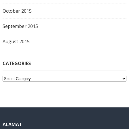
October 2015
September 2015
August 2015
CATEGORIES
C
a
t
e
g
o
r
i
ALAMAT
e