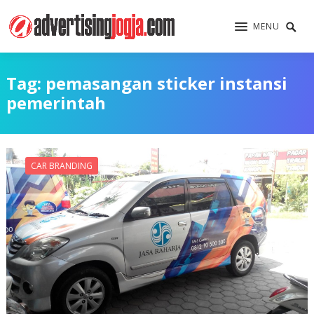
MENU
Tag:
pemasangan sticker instansi
pemerintah
CAR BRANDING