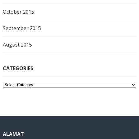
October 2015
September 2015
August 2015
CATEGORIES
C
a
t
e
g
o
r
i
ALAMAT
e