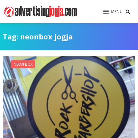
MENU
Tag:
neonbox jogja
NEON BOX