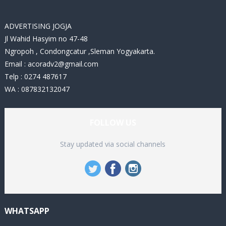
s
ADVERTISING JOGJA
Jl Wahid Hasyim no 47-48
Ngropoh , Condongcatur ,Sleman Yogyakarta.
Email :
acoradv2@gmail.com
Telp : 0274 487617
WA : 087832132047
FOLLOW US
Stay updated via social channels
WHATSAPP