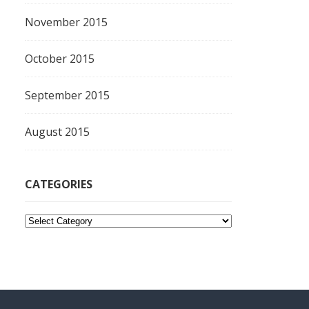
November 2015
October 2015
September 2015
August 2015
CATEGORIES
C
a
t
e
g
o