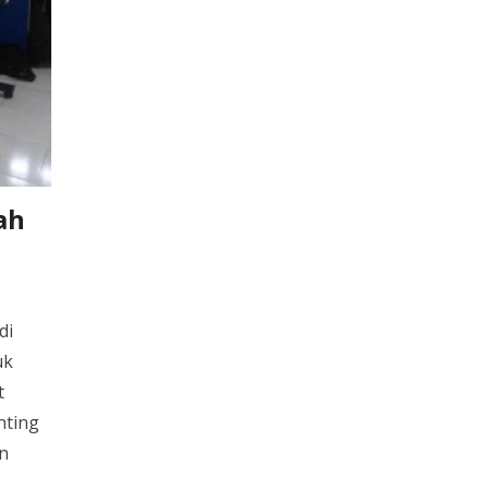
ah
di
uk
t
nting
n