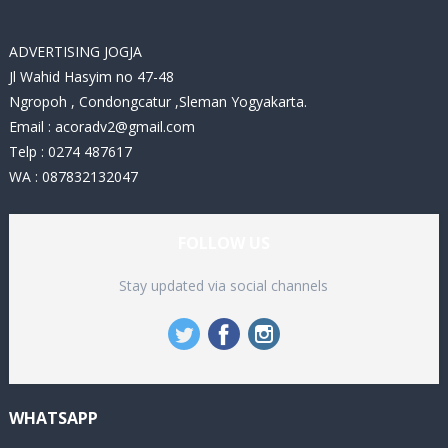
s
ADVERTISING JOGJA
Jl Wahid Hasyim no 47-48
Ngropoh , Condongcatur ,Sleman Yogyakarta.
Email :
acoradv2@gmail.com
Telp : 0274 487617
WA : 087832132047
FOLLOW US
Stay updated via social channels
WHATSAPP