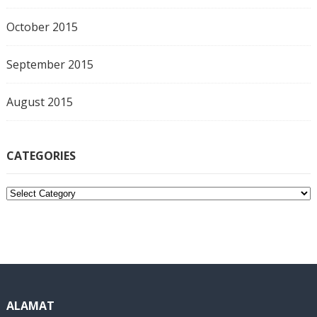
October 2015
September 2015
August 2015
CATEGORIES
C
a
t
e
g
o
r
i
ALAMAT
e