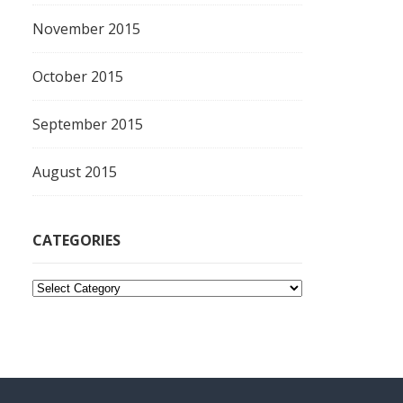
November 2015
October 2015
September 2015
August 2015
CATEGORIES
C
a
t
e
g
o