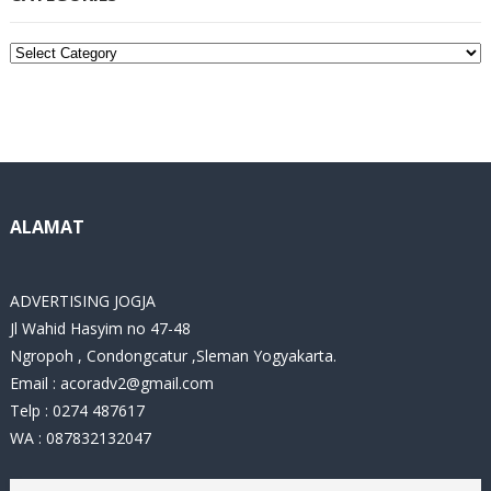
C
a
t
e
g
o
r
i
ALAMAT
e
s
ADVERTISING JOGJA
Jl Wahid Hasyim no 47-48
Ngropoh , Condongcatur ,Sleman Yogyakarta.
Email :
acoradv2@gmail.com
Telp : 0274 487617
WA : 087832132047