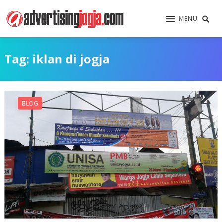
MENU
Tag:
iklan di jogja
BLOG