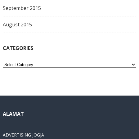
September 2015
August 2015
CATEGORIES
C
a
t
e
g
o
r
i
ALAMAT
e
s
ADVERTISING JOGJA