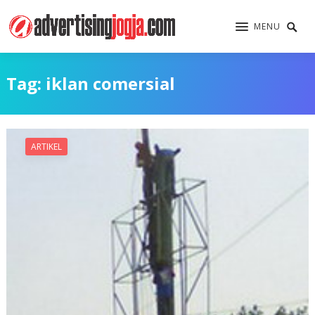
MENU
Tag:
iklan comersial
ARTIKEL