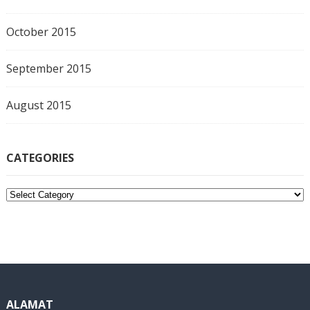
October 2015
September 2015
August 2015
CATEGORIES
C
a
t
e
g
o
r
i
ALAMAT