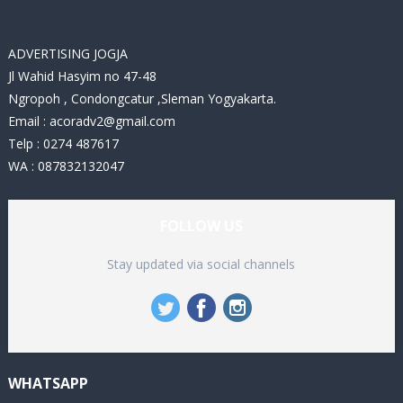
e
s
ADVERTISING JOGJA
Jl Wahid Hasyim no 47-48
Ngropoh , Condongcatur ,Sleman Yogyakarta.
Email :
acoradv2@gmail.com
Telp : 0274 487617
WA : 087832132047
FOLLOW US
Stay updated via social channels
WHATSAPP