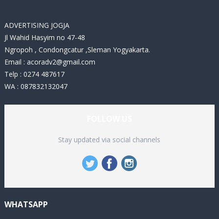
s
ADVERTISING JOGJA
Jl Wahid Hasyim no 47-48
Ngropoh , Condongcatur ,Sleman Yogyakarta.
Email :
acoradv2@gmail.com
Telp : 0274 487617
WA : 087832132047
FOLLOW US
Stay updated via social channels
WHATSAPP