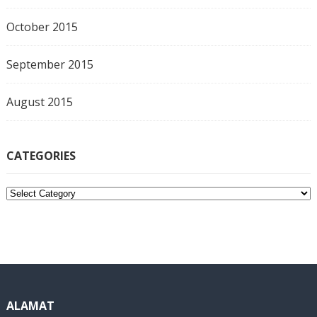
October 2015
September 2015
August 2015
CATEGORIES
C
a
t
e
g
o
r
i
ALAMAT
e