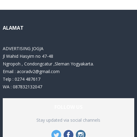
g
o
r
i
ALAMAT
e
s
ADVERTISING JOGJA
Jl Wahid Hasyim no 47-48
Ngropoh , Condongcatur ,Sleman Yogyakarta.
Email :
acoradv2@gmail.com
Telp : 0274 487617
WA : 087832132047
FOLLOW US
Stay updated via social channels