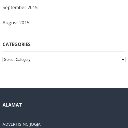
September 2015
August 2015
CATEGORIES
C
a
t
e
g
o
r
i
ALAMAT
e
s
ADVERTISING JOGJA