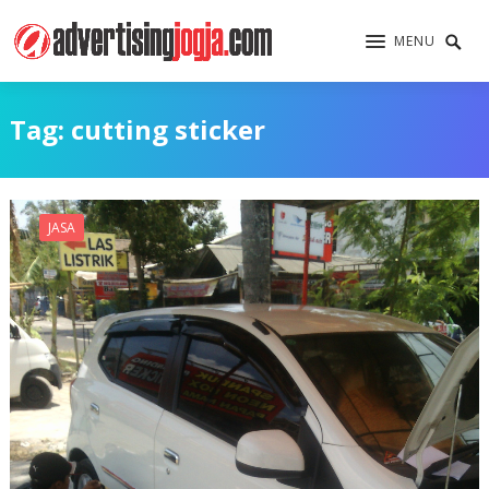
MENU
Tag:
cutting sticker
JASA