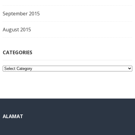
September 2015
August 2015
CATEGORIES
C
a
t
e
g
o
r
i
ALAMAT
e
s