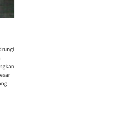
drungi
a
angkan
besar
ang