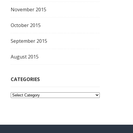
November 2015
October 2015
September 2015
August 2015
CATEGORIES
C
a
t
e
g
o