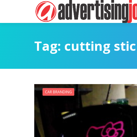
Tag:
cutting sti
CAR BRANDING