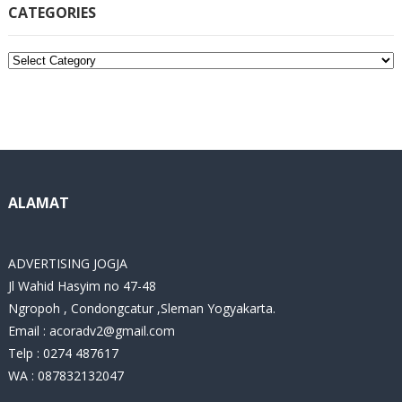
CATEGORIES
C
a
t
e
g
o
r
i
ALAMAT
e
s
ADVERTISING JOGJA
Jl Wahid Hasyim no 47-48
Ngropoh , Condongcatur ,Sleman Yogyakarta.
Email :
acoradv2@gmail.com
Telp : 0274 487617
WA : 087832132047