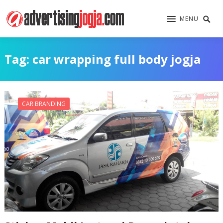
MENU
Tag:
car wrapping full body jogja
CAR BRANDING