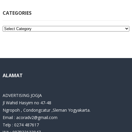
CATEGORIES
C
a
t
e
g
o
r
i
ALAMAT
e
s
ADVERTISING JOGJA
Jl Wahid Hasyim no 47-48
Ngropoh , Condongcatur ,Sleman Yogyakarta.
Email :
acoradv2@gmail.com
Telp : 0274 487617