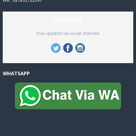
WA : 087832132047
FOLLOW US
Stay updated via social channels
WHATSAPP