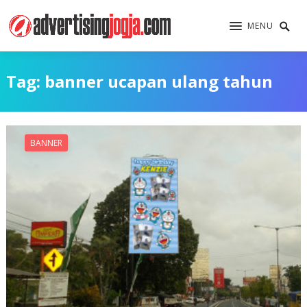
MENU
Tag:
banner ucapan ulang tahun
BANNER