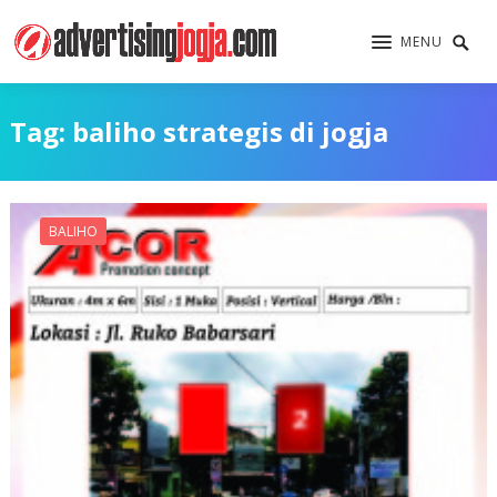
MENU
Tag:
baliho strategis di jogja
BALIHO