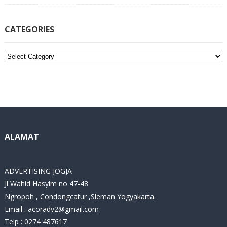
CATEGORIES
C
a
t
e
g
o
r
i
ALAMAT
e
s
ADVERTISING JOGJA
Jl Wahid Hasyim no 47-48
Ngropoh , Condongcatur ,Sleman Yogyakarta.
Email :
acoradv2@gmail.com
Telp : 0274 487617