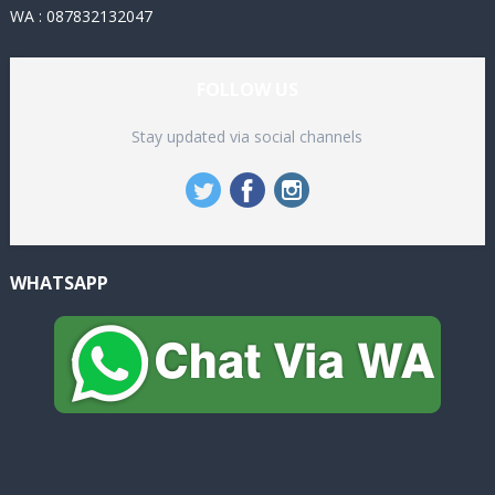
WA : 087832132047
FOLLOW US
Stay updated via social channels
WHATSAPP