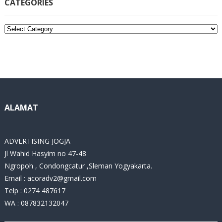
CATEGORIES
C
a
t
e
g
o
r
i
ALAMAT
e
s
ADVERTISING JOGJA
Jl Wahid Hasyim no 47-48
Ngropoh , Condongcatur ,Sleman Yogyakarta.
Email :
acoradv2@gmail.com
Telp : 0274 487617
WA : 087832132047