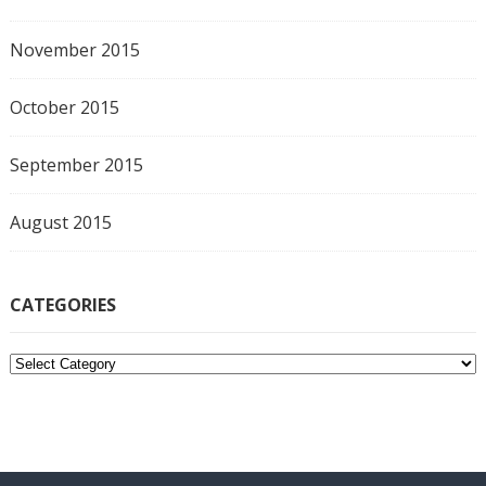
November 2015
October 2015
September 2015
August 2015
CATEGORIES
C
a
t
e
g
o