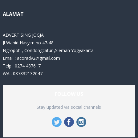
r
i
ALAMAT
e
s
ADVERTISING JOGJA
Jl Wahid Hasyim no 47-48
Ngropoh , Condongcatur ,Sleman Yogyakarta.
Email :
acoradv2@gmail.com
Telp : 0274 487617
WA : 087832132047
FOLLOW US
Stay updated via social channels