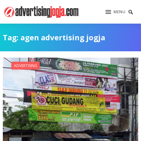
MENU
Tag:
agen advertising jogja
ADVERTISING